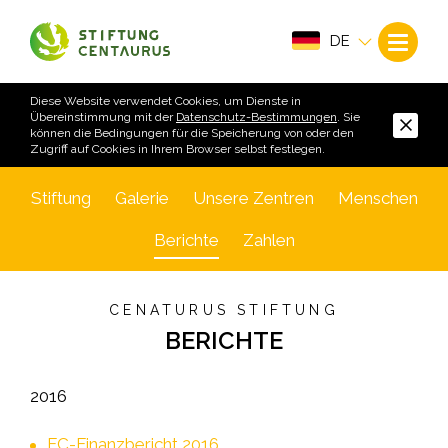
DE
Diese Website verwendet Cookies, um Dienste in
Übereinstimmung mit der
Datenschutz-Bestimmungen
. Sie
können die Bedingungen für die Speicherung von oder den
Zugriff auf Cookies in Ihrem Browser selbst festlegen.
Stiftung
Galerie
Unsere Zentren
Menschen
Berichte
Zahlen
CENATURUS STIFTUNG
BERICHTE
2016
FC-Finanzbericht 2016