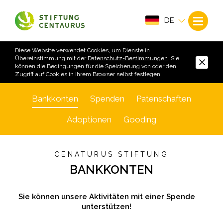
DE
Diese Website verwendet Cookies, um Dienste in
Übereinstimmung mit der
Datenschutz-Bestimmungen
. Sie
können die Bedingungen für die Speicherung von oder den
Zugriff auf Cookies in Ihrem Browser selbst festlegen.
Bankkonten
Spenden
Patenschaften
Adoptionen
Gooding
CENATURUS STIFTUNG
BANKKONTEN
Sie können unsere Aktivitäten mit einer Spende
unterstützen!