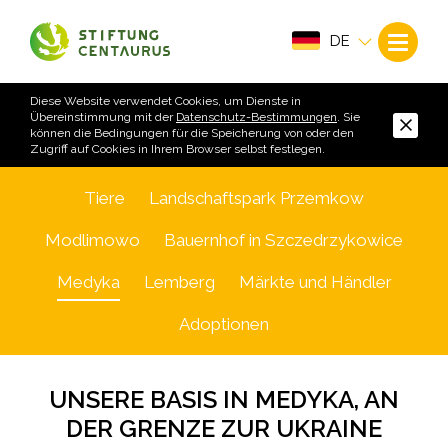
DE
Diese Website verwendet Cookies, um Dienste in
Übereinstimmung mit der
Datenschutz-Bestimmungen
. Sie
können die Bedingungen für die Speicherung von oder den
Zugriff auf Cookies in Ihrem Browser selbst festlegen.
Tiere
Landschaftspark Przemkow
Modlimowo
Bauernhof in Szczedrzykowice
Medyka
Lemberg
Märkte und Händler
Adoptionen
UNSERE BASIS IN MEDYKA, AN
DER GRENZE ZUR UKRAINE