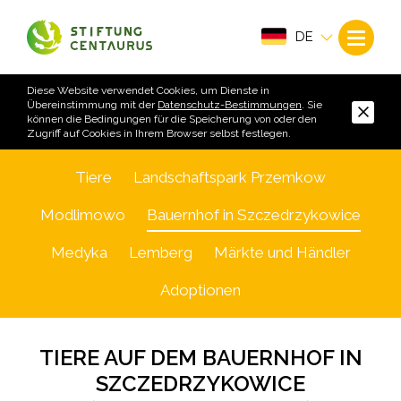
DE
Diese Website verwendet Cookies, um Dienste in
Übereinstimmung mit der
Datenschutz-Bestimmungen
. Sie
können die Bedingungen für die Speicherung von oder den
Zugriff auf Cookies in Ihrem Browser selbst festlegen.
Tiere
Landschaftspark Przemkow
Modlimowo
Bauernhof in Szczedrzykowice
Medyka
Lemberg
Märkte und Händler
Adoptionen
TIERE AUF DEM BAUERNHOF IN
SZCZEDRZYKOWICE