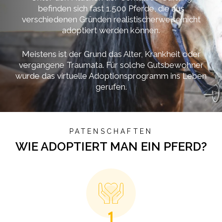
befinden sich fast 1.500 Pferde, die aus
verschiedenen Gründen realistischerweise nicht
adoptiert werden können.
Meistens ist der Grund das Alter, Krankheit oder
vergangene Traumata. Für solche Gutsbewohner
wurde das virtuelle Adoptionsprogramm ins Leben
gerufen.
PATENSCHAFTEN
WIE ADOPTIERT MAN EIN PFERD?
1