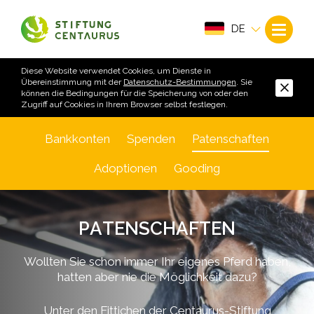
DE
Diese Website verwendet Cookies, um Dienste in
Übereinstimmung mit der
Datenschutz-Bestimmungen
. Sie
können die Bedingungen für die Speicherung von oder den
Zugriff auf Cookies in Ihrem Browser selbst festlegen.
Bankkonten
Spenden
Patenschaften
Adoptionen
Gooding
P
A
T
E
N
S
C
H
A
F
T
E
N
Wollten Sie schon immer Ihr eigenes Pferd haben,
hatten aber nie die Möglichkeit dazu?
Unter den Fittichen der Centaurus-Stiftung