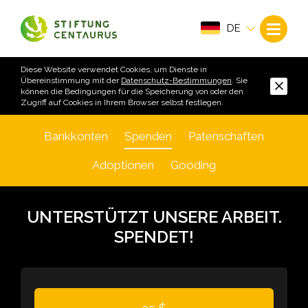
DE
Diese Website verwendet Cookies, um Dienste in
Übereinstimmung mit der
Datenschutz-Bestimmungen
. Sie
können die Bedingungen für die Speicherung von oder den
Zugriff auf Cookies in Ihrem Browser selbst festlegen.
Bankkonten
Spenden
Patenschaften
Adoptionen
Gooding
UNTERSTÜTZT UNSERE ARBEIT.
SPENDET!