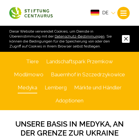
DE
Diese Website verwendet Cookies, um Dienste in
Übereinstimmung mit der
Datenschutz-Bestimmungen
. Sie
können die Bedingungen für die Speicherung von oder den
Zugriff auf Cookies in Ihrem Browser selbst festlegen.
Tiere
Landschaftspark Przemkow
Modlimowo
Bauernhof in Szczedrzykowice
Medyka
Lemberg
Märkte und Händler
Adoptionen
UNSERE BASIS IN MEDYKA, AN
DER GRENZE ZUR UKRAINE