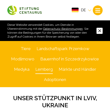
DE
Diese Website verwendet Cookies, um Dienste in
Übereinstimmung mit der
Datenschutz-Bestimmungen
. Sie
können die Bedingungen für die Speicherung von oder den
Zugriff auf Cookies in Ihrem Browser selbst festlegen.
Tiere
Landschaftspark Przemkow
Modlimowo
Bauernhof in Szczedrzykowice
Medyka
Lemberg
Märkte und Händler
Adoptionen
UNSER STÜTZPUNKT IN LVIV,
UKRAINE