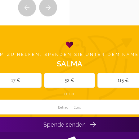
M ZU HELFEN, SPENDEN SIE UNTER DEM NAM
SALMA
17 €
52 €
115 €
oder
Spende senden