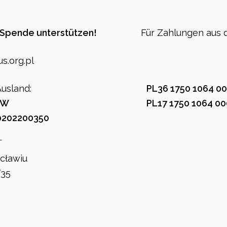
r Spende unterstützen!
Für Zahlungen aus d
s.org.pl
usland:
PL36 1750 1064 00
PW
PL17 1750 1064 00
0202200350
T
cławiu
/35