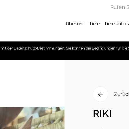
Rufen S
Über uns
Tiere
Tiere unter
 mit der
Datenschutz-Bestimmungen
. Sie können die Bedingungen für die 
Zurüc
RIKI