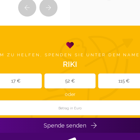
M ZU HELFEN, SPENDEN SIE UNTER DEM NAM
RIKI
17 €
52 €
115 €
oder
Spende senden