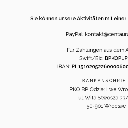
Sie können unsere Aktivitäten mit eine
PayPal: kontakt@centauru
Für Zahlungen aus dem A
Swift/Bic:
BPKOPL
IBAN:
PL1510205226000060
BANKANSCHRIF
PKO BP Odział I we Wro
ul. Wita Stwosza 33
50-901 Wrocław