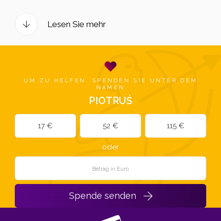
Lesen Sie mehr
UM ZU HELFEN, SPENDEN SIE UNTER DEM
NAMEN
PIOTRUŚ
17 €
52 €
115 €
oder
Spende senden