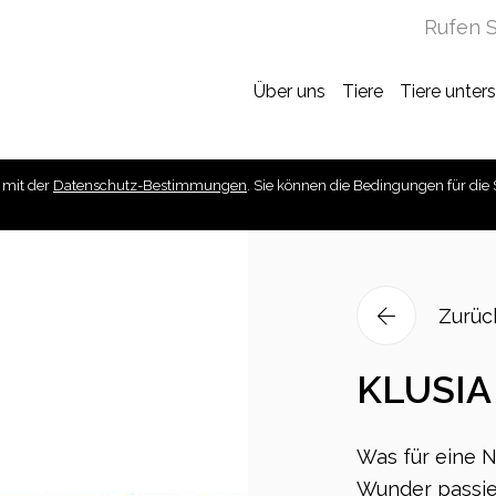
Rufen S
Über uns
Tiere
Tiere unter
 mit der
Datenschutz-Bestimmungen
. Sie können die Bedingungen für die 
Zurüc
KLUSIA
Was für eine N
Wunder passie