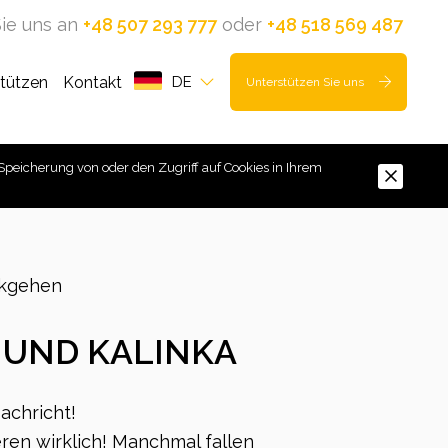
ie uns an
+48 507 293 777
oder
+48 518 569 487
stützen
Kontakt
DE
Unterstützen Sie uns
Speicherung von oder den Zugriff auf Cookies in Ihrem
kgehen
 UND KALINKA
achricht!
ren wirklich! Manchmal fallen