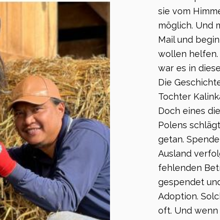
sie vom Himme
möglich. Und 
Mail und begin
wollen helfen.
war es in diese
Die Geschichte
Tochter Kalink
Doch eines di
Polens schläg
getan. Spender
Ausland verfo
fehlenden Betr
gespendet und
Adoption. Solc
oft. Und wenn 