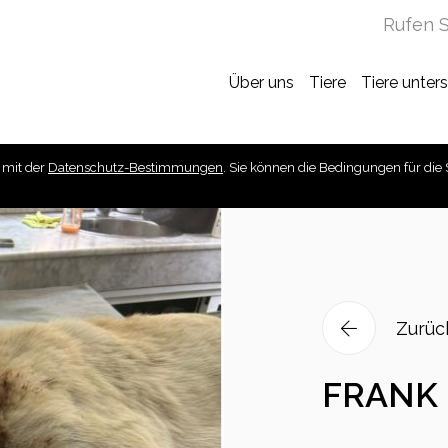
Rufen S
Über uns
Tiere
Tiere unter
 mit der
Datenschutz-Bestimmungen
. Sie können die Bedingungen für die 
Zurüc
FRANK