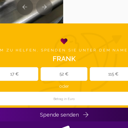
M ZU HELFEN, SPENDEN SIE UNTER DEM NAM
FRANK
17 €
52 €
115 €
oder
Spende senden