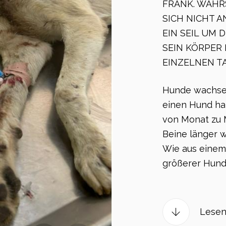
️FRANK. WAHR
SICH NICHT A
EIN SEIL UM 
SEIN KÖRPER 
EINZELNEN TA
Hunde wachsen 
einen Hund hat
von Monat zu 
Beine länger 
Wie aus einem
größerer Hund
Lesen