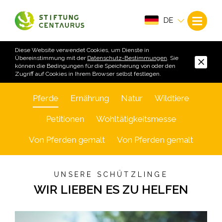
DE
Diese Website verwendet Cookies, um Dienste in
Übereinstimmung mit der
Datenschutz-Bestimmungen
. Sie
können die Bedingungen für die Speicherung von oder den
Zugriff auf Cookies in Ihrem Browser selbst festlegen.
Pferde
Ernährung
Natur
Wildtiere
Petitionen
Wohltätigkeitsmesse
Von Pferden gemalt
Von Pferden gemalt
UNSERE SCHÜTZLINGE
WIR LIEBEN ES ZU HELFEN