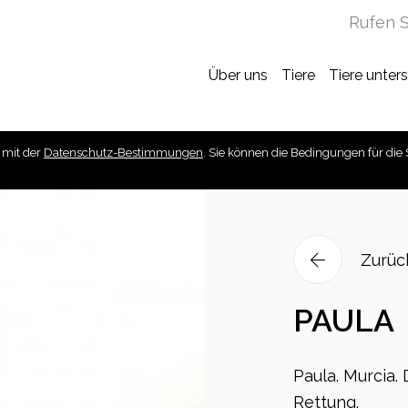
Rufen S
Über uns
Tiere
Tiere unter
 mit der
Datenschutz-Bestimmungen
. Sie können die Bedingungen für die 
Zurüc
PAULA
Paula. Murcia. 
Rettung.