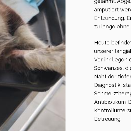
gelähmt. Abge
amputiert wer
Entzündung, Er
zu lange ohne
Heute befindet
unserer langjä
Vor ihr liegen
Schwanzes, di
Naht der tief
Diagnostik, st
Schmerztherap
Antibiotikum.
Kontrollunter
Betreuung.