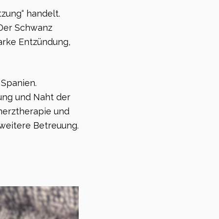
tzung“ handelt.
 Der Schwanz
arke Entzündung,
 Spanien.
gung und Naht der
merztherapie und
weitere Betreuung.