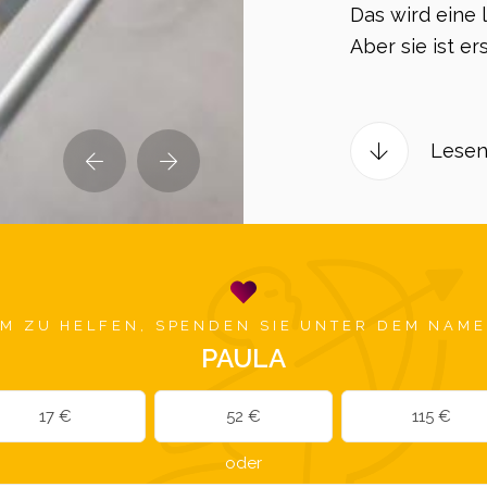
Das wird eine 
Aber sie ist er
Lesen
M ZU HELFEN, SPENDEN SIE UNTER DEM NAM
PAULA
17 €
52 €
115 €
oder