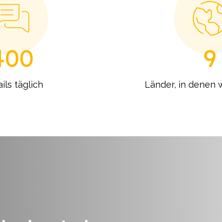
400
9
ils täglich
Länder, in denen w