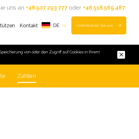
ie uns an
+48 507 293 777
oder
+48 518 569 487
stützen
Kontakt
DE
Unterstützen Sie uns
Speicherung von oder den Zugriff auf Cookies in Ihrem
te
Zahlen