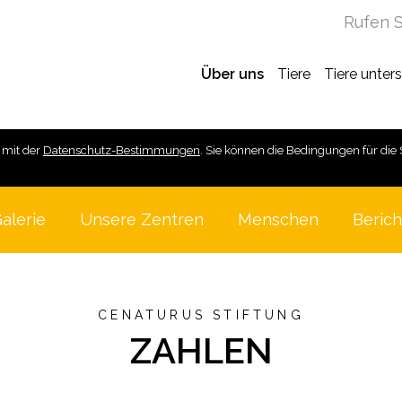
Rufen S
Über uns
Tiere
Tiere unter
 mit der
Datenschutz-Bestimmungen
. Sie können die Bedingungen für die 
alerie
Unsere Zentren
Menschen
Berich
CENATURUS STIFTUNG
ZAHLEN