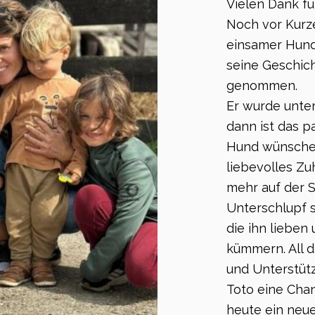
Vielen Dank für
Noch vor Kurze
einsamer Hund
seine Geschic
genommen.
Er wurde unte
dann ist das pa
Hund wünschen.
liebevolles Zu
mehr auf der 
Unterschlupf 
die ihn lieben
kümmern. All d
und Unterstüt
Toto eine Ch
heute ein neu