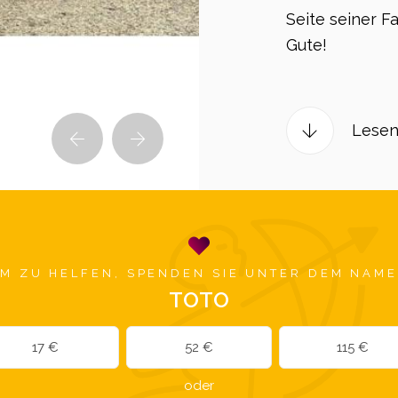
Seite seiner F
Gute!
Lesen
M ZU HELFEN, SPENDEN SIE UNTER DEM NAM
TOTO
17 €
52 €
115 €
oder