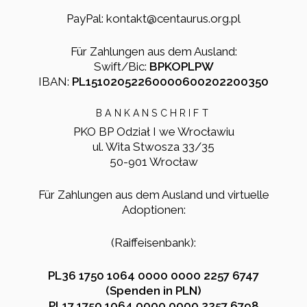
PayPal: kontakt@centaurus.org.pl
Für Zahlungen aus dem Ausland:
Swift/Bic:
BPKOPLPW
IBAN:
PL15102052260000600202200350
BANKANSCHRIFT
PKO BP Odział I we Wrocławiu
ul. Wita Stwosza 33/35
50-901 Wrocław
Für Zahlungen aus dem Ausland und virtuelle
Adoptionen:
(Raiffeisenbank):
PL36 1750 1064 0000 0000 2257 6747
(Spenden in PLN)
PL17 1750 1064 0000 0000 2257 6798