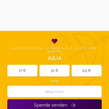
UM ZU HELFEN, SPENDEN SIE UNTER DEM
NAMEN
JULIA
17 €
52 €
115 €
oder
Spende senden