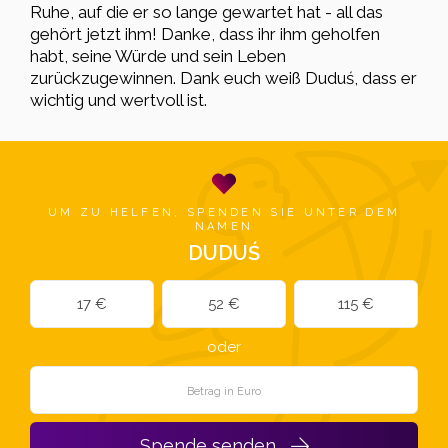
Ruhe, auf die er so lange gewartet hat - all das
gehört jetzt ihm! Danke, dass ihr ihm geholfen
habt, seine Würde und sein Leben
zurückzugewinnen. Dank euch weiß Duduś, dass er
wichtig und wertvoll ist.
UM ZU HELFEN, SPENDEN SIE UNTER DEM
NAMEN
DUDUŚ
17 €
52 €
115 €
oder
Spende senden